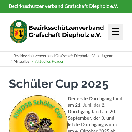
Bezirksschützenverband Grafschaft Diepholz e.V.
Home
☰
Aktuelles
Über uns
Bezirksschützenverband Grafschaft Diepholz e.V.
Jugend
Aktuelles
Aktuelles Reader
Sport
Schüler Cup 2025
Veranstaltu
Kreisverbän
Der erste Durchgang
fand
am 21. Juni, der
2.
Jugend
Durchgang
fand am
20.
September
, der
3. und
letzte Durchgang
wurde
Infothek
am 4. Oktober 2025 ab