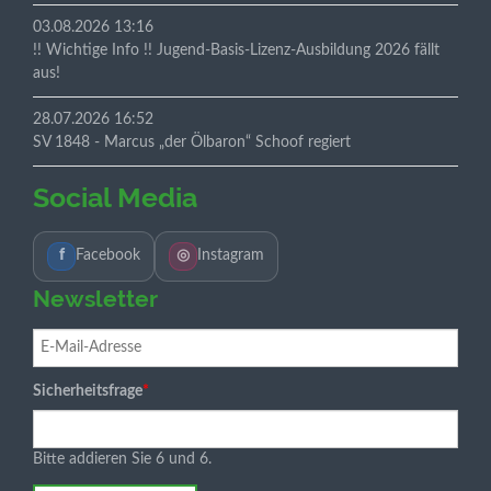
03.08.2026 13:16
!! Wichtige Info !! Jugend-Basis-Lizenz-Ausbildung 2026 fällt
aus!
28.07.2026 16:52
SV 1848 - Marcus „der Ölbaron“ Schoof regiert
Social Media
f
Facebook
◎
Instagram
Newsletter
E-
Mail-
Adresse
Pflichtfeld
Sicherheitsfrage
*
Bitte addieren Sie 6 und 6.